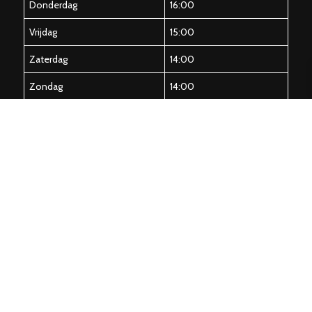
Donderdag
16:00
Vrijdag
15:00
Zaterdag
14:00
Zondag
14:00
CONTACT
Telefoon: 0546 459905
Email: info@theshamrock.nl