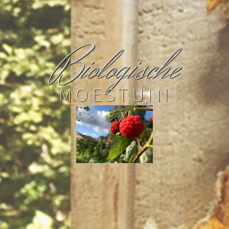
B
iologische
MOESTUIN